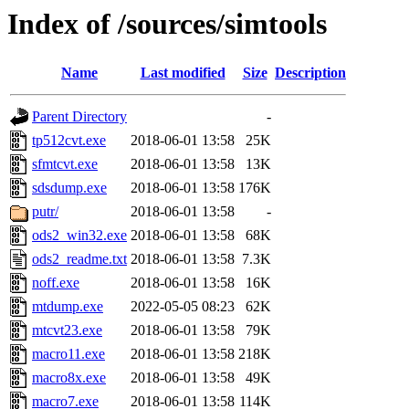
Index of /sources/simtools
Name
Last modified
Size
Description
Parent Directory
-
tp512cvt.exe
2018-06-01 13:58
25K
sfmtcvt.exe
2018-06-01 13:58
13K
sdsdump.exe
2018-06-01 13:58
176K
putr/
2018-06-01 13:58
-
ods2_win32.exe
2018-06-01 13:58
68K
ods2_readme.txt
2018-06-01 13:58
7.3K
noff.exe
2018-06-01 13:58
16K
mtdump.exe
2022-05-05 08:23
62K
mtcvt23.exe
2018-06-01 13:58
79K
macro11.exe
2018-06-01 13:58
218K
macro8x.exe
2018-06-01 13:58
49K
macro7.exe
2018-06-01 13:58
114K